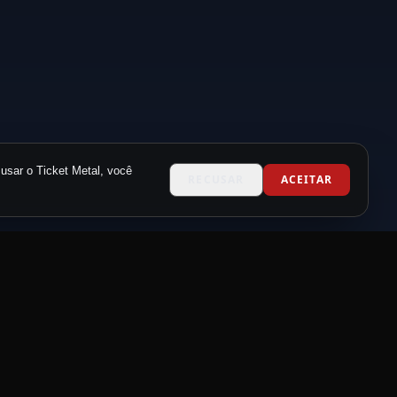
usar o Ticket Metal, você
RECUSAR
ACEITAR
CONTATO
contato@metalneverdie.com