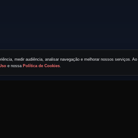
iência, medir audiência, analisar navegação e melhorar nossos serviços. Ao 
Uso
e nossa
Política de Cookies
.
LINKS RÁPIDOS
ECOSSISTEMA MND
Home
Portal MND