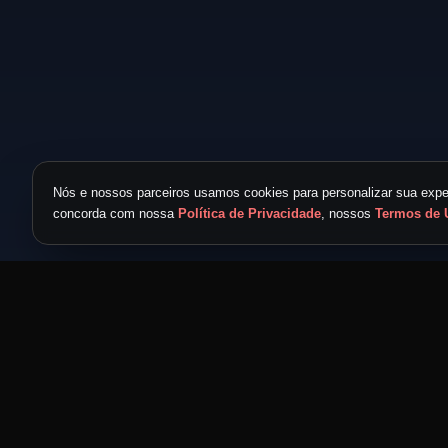
Nós e nossos parceiros usamos cookies para personalizar sua exper
concorda com nossa
Política de Privacidade
, nossos
Termos de 
TICKET METAL
powered by
METAL NEVER DIE
MND