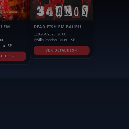
I EM
DEAD FISH EM BAURU
26/04/2025, 20:00
00
Villa Rondon,
Bauru
- SP
uru
- SP
VER DETALHES
ALHES