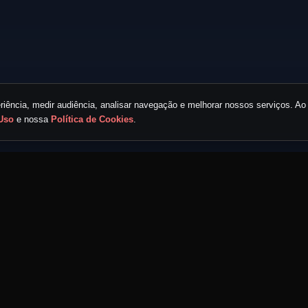
iência, medir audiência, analisar navegação e melhorar nossos serviços. Ao 
Uso
e nossa
Política de Cookies
.
LINKS RÁPIDOS
ECOSSISTEMA MND
Home
Portal MND
Eventos
Radar MND