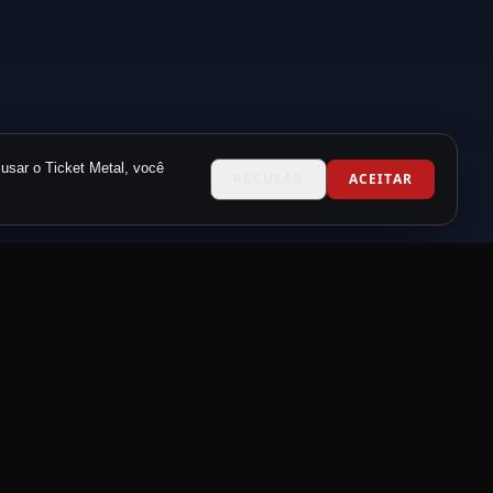
usar o Ticket Metal, você
RECUSAR
ACEITAR
CONTATO
contato@metalneverdie.com
Suporte via WhatsApp