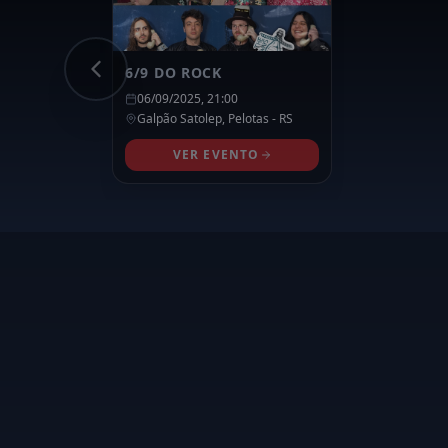
6/9 DO ROCK
06/09/2025, 21:00
Galpão Satolep,
Pelotas
- RS
VER EVENTO