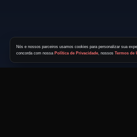
Nós e nossos parceiros usamos cookies para personalizar sua exper
concorda com nossa
Política de Privacidade
, nossos
Termos de 
TICKET METAL
powered by
METAL NEVER DIE
MND
Feita por headbangers, para headbangers.