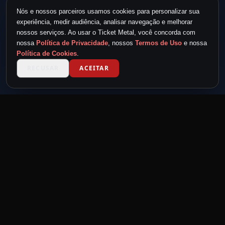
Nós e nossos parceiros usamos cookies para personalizar sua
experiência, medir audiência, analisar navegação e melhorar
nossos serviços. Ao usar o Ticket Metal, você concorda com
nossa
Política de Privacidade
, nossos
Termos de Uso
e nossa
Política de Cookies
.
RECUSAR
ACEITAR
TICKET METAL
powered by
METAL NEVER DIE
MND
Feita por headbangers, para headbangers.
Eventos para quem vive o metal.