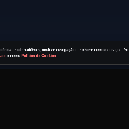
iência, medir audiência, analisar navegação e melhorar nossos serviços. Ao 
Uso
e nossa
Política de Cookies
.
LINKS RÁPIDOS
ECOSSISTEMA MND
Home
Portal MND
Eventos
Radar MND