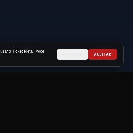
usar o Ticket Metal, você
RECUSAR
ACEITAR
CONTATO
contato@metalneverdie.com
Suporte via WhatsApp