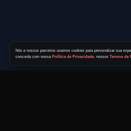
Nós e nossos parceiros usamos cookies para personalizar sua exper
concorda com nossa
Política de Privacidade
, nossos
Termos de 
TICKET METAL
powered by
METAL NEVER DIE
MND