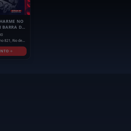
CHARME NO
N BARRA DA
00
imo 821,
Rio de
ENTO