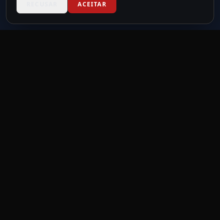
RECUSAR
ACEITAR
TICKET METAL
powered by
METAL NEVER DIE
MND
Feita por headbangers, para headbangers.
Eventos para quem vive o metal.
LINKS RÁPIDOS
Home
Eventos
Mapa