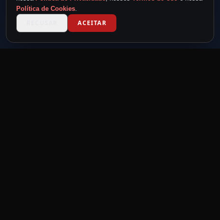
Política de Cookies
.
RECUSAR
ACEITAR
TICKET METAL
powered by
METAL NEVER DIE
MND
Feita por headbangers, para headbangers.
Eventos para quem vive o metal.
LINKS RÁPIDOS
Home