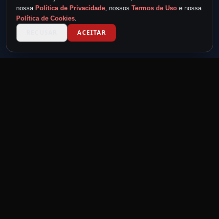
nossa
Política de Privacidade
, nossos
Termos de Uso
e nossa
Política de Cookies
.
RECUSAR
ACEITAR
TICKET METAL
powered by
METAL NEVER DIE
MND
Feita por headbangers, para headbangers.
Eventos para quem vive o metal.
LINKS RÁPIDOS
Home