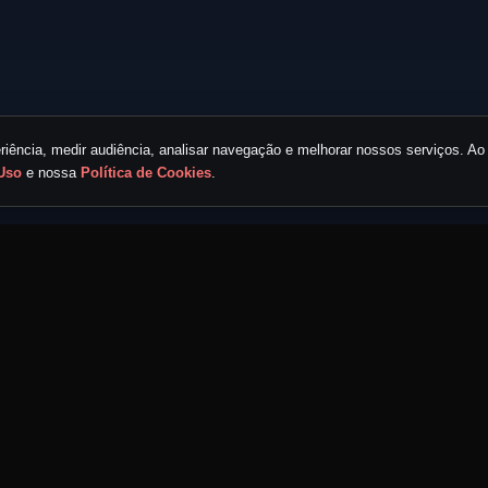
iência, medir audiência, analisar navegação e melhorar nossos serviços. Ao 
Uso
e nossa
Política de Cookies
.
LINKS RÁPIDOS
ECOSSISTEMA MND
Home
Portal MND
Eventos
Radar MND
Mapa
Hub MND