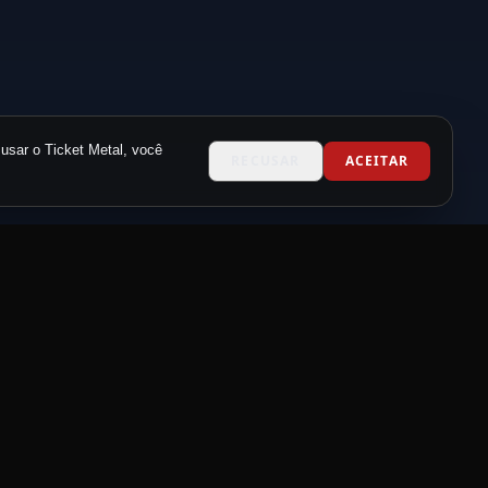
usar o Ticket Metal, você
RECUSAR
ACEITAR
CONTATO
contato@metalneverdie.com
Suporte via WhatsApp