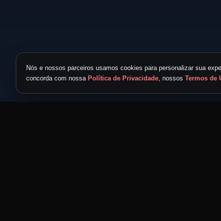
Nós e nossos parceiros usamos cookies para personalizar sua exper
concorda com nossa
Política de Privacidade
, nossos
Termos de 
TICKET METAL
powered by
METAL NEVER DIE
MND
Feita por headbangers, para headbangers.
Eventos para quem vive o metal.