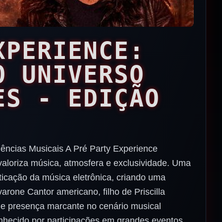
XPERIENCE:
O UNIVERSO
ES - EDIÇÃO
ências Musicais A Pré Party Experience
aloriza música, atmosfera e exclusividade. Uma
ticação da música eletrônica, criando uma
rone Cantor americano, filho de Priscilla
 e presença marcante no cenário musical
onhecido por participações em grandes eventos