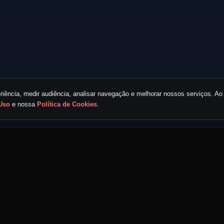
iência, medir audiência, analisar navegação e melhorar nossos serviços. Ao 
Uso
e nossa
Política de Cookies
.
LINKS RÁPIDOS
ECOSSISTEMA MND
Home
Portal MND