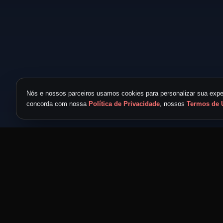
Nós e nossos parceiros usamos cookies para personalizar sua exper
concorda com nossa
Política de Privacidade
, nossos
Termos de 
TICKET METAL
powered by
METAL NEVER DIE
MND