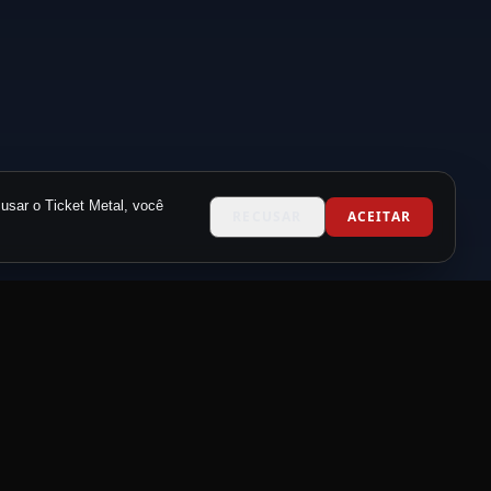
usar o Ticket Metal, você
RECUSAR
ACEITAR
CONTATO
contato@metalneverdie.com