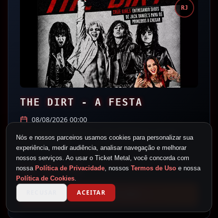
RJ
THE DIRT - A FESTA
08/08/2026 00:00
Garage Grindhouse - Bar de Metal 🤘,
Rio de
Nós e nossos parceiros usamos cookies para personalizar sua
Janeiro
- RJ
experiência, medir audiência, analisar navegação e melhorar
nossos serviços. Ao usar o Ticket Metal, você concorda com
R$
15.00
nossa
Política de Privacidade
, nossos
Termos de Uso
e nossa
Política de Cookies
.
RECUSAR
ACEITAR
VER DETALHES