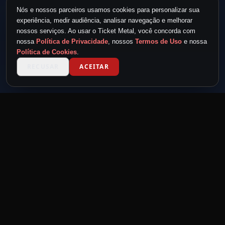
Nós e nossos parceiros usamos cookies para personalizar sua
experiência, medir audiência, analisar navegação e melhorar
nossos serviços. Ao usar o Ticket Metal, você concorda com
nossa
Política de Privacidade
, nossos
Termos de Uso
e nossa
Política de Cookies
.
RECUSAR
ACEITAR
TICKET METAL
powered by
METAL NEVER DIE
MND
Feita por headbangers, para headbangers.
Eventos para quem vive o metal.