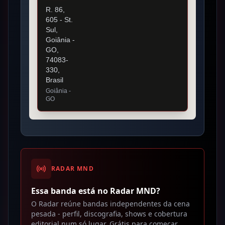
R. 86,
605 - St.
Sul,
Goiânia -
GO,
74083-
330,
Brasil
Goiânia
-
GO
RADAR MND
Essa banda está no Radar MND?
O Radar reúne bandas independentes da cena
pesada - perfil, discografia, shows e cobertura
editorial num só lugar. Grátis para começar.