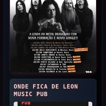
DE
VER DETALHES
ONDE FICA
DE LEON
LEON
MUSIC PUB
MUSIC
PUB