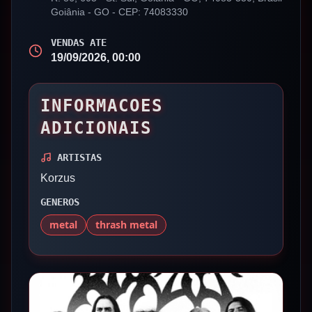
Goiânia
-
GO
- CEP: 74083330
VENDAS ATE
19/09/2026, 00:00
INFORMACOES
ADICIONAIS
ARTISTAS
Korzus
GENEROS
metal
thrash metal