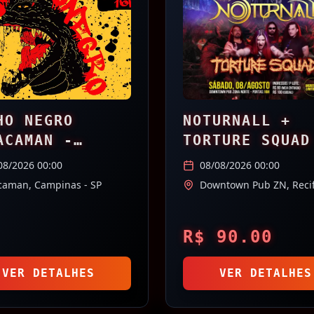
HO NEGRO
NOTURNALL +
ACAMAN -
TORTURE SQUAD
PINAS/SP
08/2026 00:00
08/08/2026 00:00
caman,
Campinas
- SP
Downtown Pub ZN,
Reci
R$
90.00
VER DETALHES
VER DETALHES