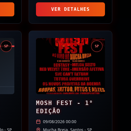
VER DETALHES
SP
SP
MOSH FEST - 1°
EDIÇÃO
09/08/2026 00:00
lo
- SP
Mucha Breja,
Santos
- SP