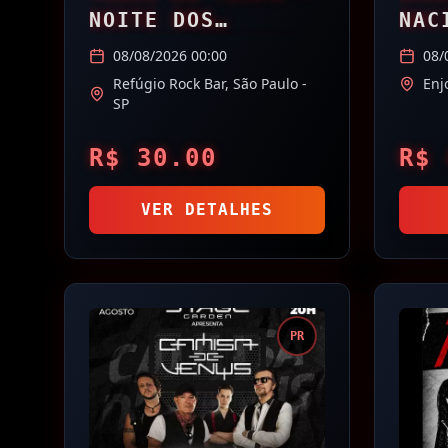
NOITE DOS
NAC
ANIVERSARIANTES
08/08/2026 00:00
08/
DE AGOSTO
Refúgio Rock Bar,
São Paulo
-
Enj
SP
R$
30.00
R$
VER DETALHES
PR