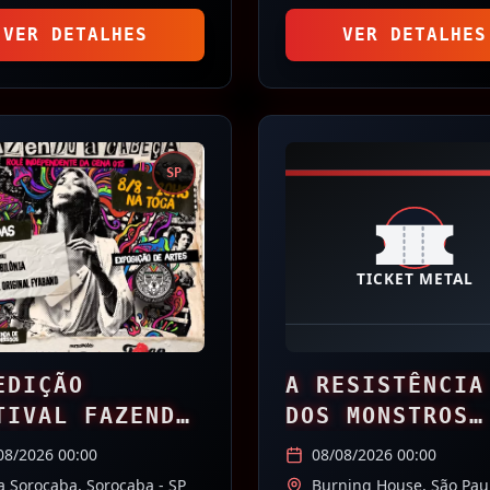
VER DETALHES
VER DETALHES
SP
EDIÇÃO
A RESISTÊNCIA
TIVAL FAZENDO
DOS MONSTROS
ABEÇA.
VIVOS
08/2026 00:00
08/08/2026 00:00
a Sorocaba,
Sorocaba
- SP
Burning House,
São Pau