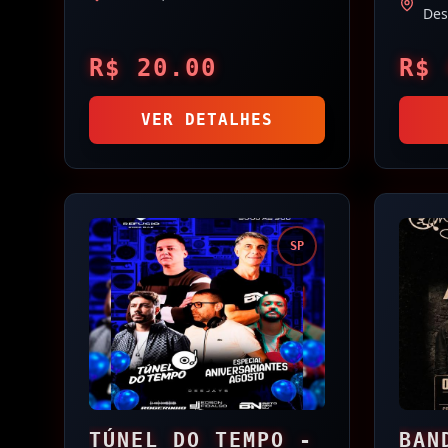
BRA
Des
R$
20.00
R$
VER DETALHES
SP
TÚNEL DO TEMPO -
BAN