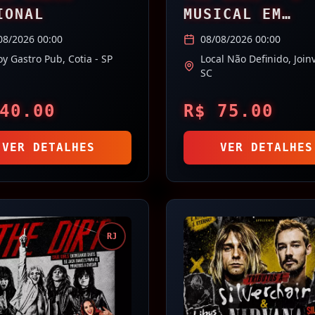
IONAL
MUSICAL EM
JOINVILLE
08/2026 00:00
08/08/2026 00:00
oy Gastro Pub,
Cotia
- SP
Local Não Definido,
Joinv
SC
40.00
R$
75.00
VER DETALHES
VER DETALHES
RJ