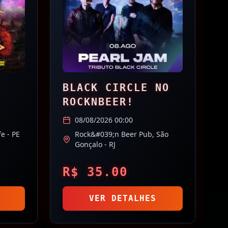
BLACK CIRCLE NO
ROCKNBEER!
08/08/2026 00:00
fe
- PE
Rock&#039;n Beer Pub,
São
Gonçalo
- RJ
R$
35.00
VER DETALHES