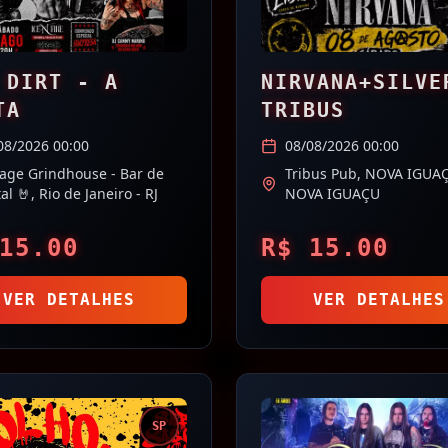
 DIRT - A
NIRVANA+SILVE
TA
TRIBUS
08/2026 00:00
08/08/2026 00:00
age Grindhouse - Bar de
Tribus Pub,
NOVA IGUA
al 🤘,
Rio de Janeiro
- RJ
NOVA IGUAÇU
15.00
R$
15.00
VER DETALHES
VER DETALHES
SP