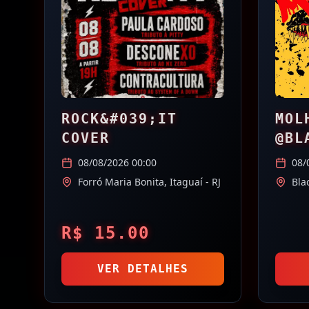
ROCK&#039;IT
MOL
COVER
@BL
CAM
08/08/2026 00:00
08/
Forró Maria Bonita,
Itaguaí
- RJ
Bla
R$
15.00
VER DETALHES