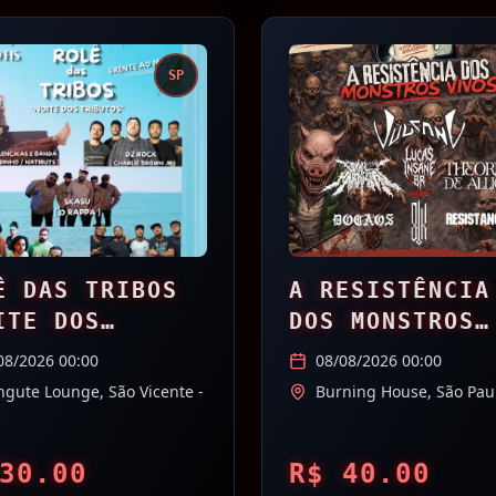
SP
Ê DAS TRIBOS
A RESISTÊNCIA
ITE DOS
DOS MONSTROS
BUTOS)
VIVOS
08/2026 00:00
08/08/2026 00:00
gute Lounge,
São Vicente
-
Burning House,
São Pau
30.00
R$
40.00