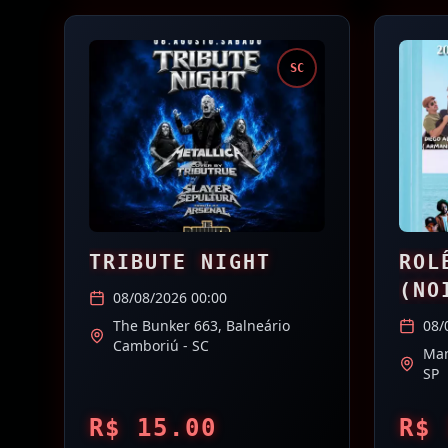
SC
TRIBUTE NIGHT
ROL
(NO
08/08/2026 00:00
TRI
The Bunker 663,
Balneário
08/
Camboriú
- SC
Man
SP
R$
15.00
R$