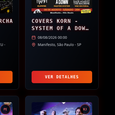
RCHAIR
COVERS KORN -
SYSTEM OF A DOWN
- RAGE AGAINST
08/08/2026 00:00
THE MACHINE
ÇU
-
Manifesto,
São Paulo
- SP
VER DETALHES
PE
RJ