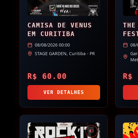
CAMISA DE VENUS
THE
EM CURITIBA
FES
08/08/2026 00:00
08/
STAGE GARDEN,
Curitiba
- PR
Gar
Met
R$
60.00
R$
VER DETALHES
RJ