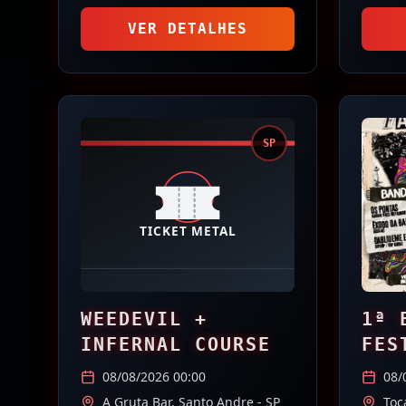
VER DETALHES
SP
WEEDEVIL +
1ª 
INFERNAL COURSE
FES
A C
08/08/2026 00:00
08/
A Gruta Bar,
Santo Andre
- SP
Toc