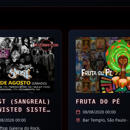
DESCONHECIDO
ST (SANGREAL)
FRUTA DO PÉ
WISTED SISTER
08/08/2026 00:00
VER BRAZIL) +
08/2026 00:00
Bar Templo,
São Paulo
-
.S.P. (COVER
ftop Galeria do Rock,