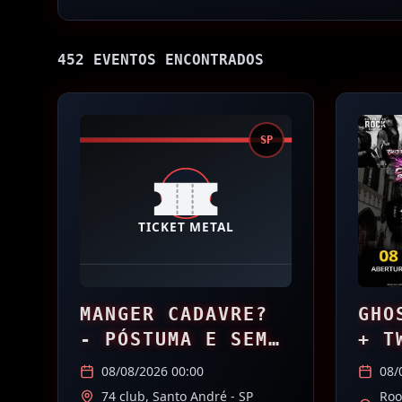
452
EVENTO
S
ENCONTRADO
S
SP
MANGER CADAVRE?
GHO
- PÓSTUMA E SEM
+ T
CULTURA NO
(CO
08/08/2026 00:00
08/
74CLUB
W.A
74 club,
Santo André
- SP
Roo